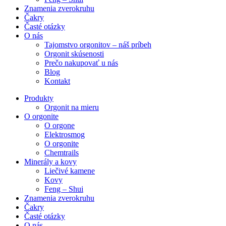
Znamenia zverokruhu
Čakry
Časté otázky
O nás
Tajomstvo orgonitov – náš príbeh
Orgonit skúsenosti
Prečo nakupovať u nás
Blog
Kontakt
Produkty
Orgonit na mieru
O orgonite
O orgone
Elektrosmog
O orgonite
Chemtrails
Minerály a kovy
Liečivé kamene
Kovy
Feng – Shui
Znamenia zverokruhu
Čakry
Časté otázky
O nás