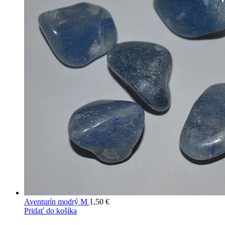
Aventurín modrý M
1,50
€
Pridať do košíka