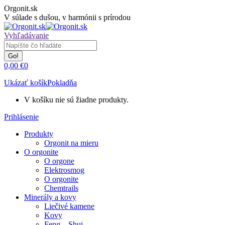
Skip
Orgonit.sk
to
V súlade s dušou, v harmónii s prírodou
content
Search:
Vyhľadávanie
0,00
€
0
Ukázať košík
Pokladňa
V košíku nie sú žiadne produkty.
Prihlásenie
Produkty
Orgonit na mieru
O orgonite
O orgone
Elektrosmog
O orgonite
Chemtrails
Minerály a kovy
Liečivé kamene
Kovy
Feng – Shui