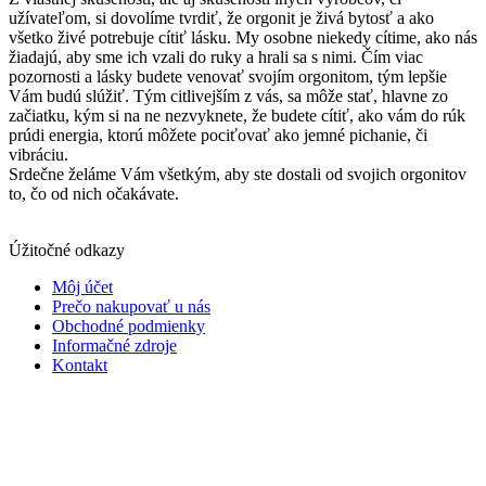
užívateľom, si dovolíme tvrdiť, že orgonit je živá bytosť a ako
všetko živé potrebuje cítiť lásku. My osobne niekedy cítime, ako nás
žiadajú, aby sme ich vzali do ruky a hrali sa s nimi. Čím viac
pozornosti a lásky budete venovať svojím orgonitom, tým lepšie
Vám budú slúžiť. Tým citlivejším z vás, sa môže stať, hlavne zo
začiatku, kým si na ne nezvyknete, že budete cítiť, ako vám do rúk
prúdi energia, ktorú môžete pociťovať ako jemné pichanie, či
vibráciu.
Srdečne želáme Vám všetkým, aby ste dostali od svojich orgonitov
to, čo od nich očakávate.
Úžitočné odkazy
Môj účet
Prečo nakupovať u nás
Obchodné podmienky
Informačné zdroje
Kontakt