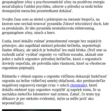
geopatogénne zóny a psychosomatické zóny na pozitívnu energiu
nezaťažujúcu ľudskú psychiku, zdravie a prírodu) sa nedá bežne
dostupnými meracími prostriedkami dokázať.
Svojho času som sa stretol s prístrojom na meranie biopoľa, na
ktorom sme nechali testovať pyramídu Zdravé telo/zdravý duch, kde
sa preukázalo, že táto pyramída neutralizovala elektrosmog,
geopatogénne zóny, strach a hnev.
Ľudia, ktorí dokážu vnímať jemnohmotné energie bez nejakých
prístrojov, ako napríklad niektorí prírodní liečitelia, nepotrebujú
žiadne dôkazy, ale takých je bohužiaľ len malá hŕstka. (Než sme sa
rozhodli začať vyrábať orgonity vo väčšom rozsahu, ukázali sme
jeden z našich orgonitov prírodnej liečiteľke, ktorá o orgonitoch
dovtedy nepočula, ale potvrdila nám vlastnosti, ktoré sa všeobecne
orgonitom pripisujú).
Bádatelia v oblasti orgonu a orgonitu väčšinou dokazujú funkčnosť
orgonitu na bežne viditeľnej umelej oblačnosti, ako predstaviteľke
negatívnej orgonovej energie (viac v sekcii
chemtrails
), ktorú
dokážu niektoré typy orgonitov rozptýliť aj napriek tomu, že sa
nachádza niekoľko kilometrov nad zemou. Zatiaľ, čo tento typ
dôkazov je pre niekoho evidentný, iným sa môže javiť ako
nepostačujúci.