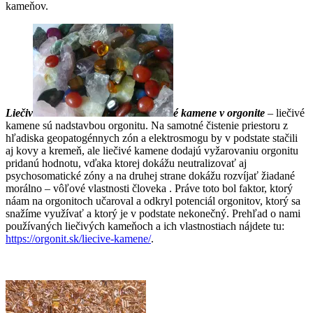
kameňov.
Liečiv
é kamene v orgonite
– liečivé
kamene sú nadstavbou orgonitu. Na samotné čistenie priestoru z
hľadiska geopatogénnych zón a elektrosmogu by v podstate stačili
aj kovy a kremeň, ale liečivé kamene dodajú vyžarovaniu orgonitu
pridanú hodnotu, vďaka ktorej dokážu neutralizovať aj
psychosomatické zóny a na druhej strane dokážu rozvíjať žiadané
morálno – vôľové vlastnosti človeka . Práve toto bol faktor, ktorý
náam na orgonitoch učaroval a odkryl potenciál orgonitov, ktorý sa
snažíme využívať a ktorý je v podstate nekonečný. Prehľad o nami
používaných liečivých kameňoch a ich vlastnostiach nájdete tu:
https://orgonit.sk/liecive-kamene/
.