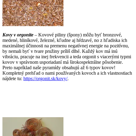
Kovy v orgonite
– Kovové piliny (špony) môžu byť bronzové,
medené, hliníkové, železné, kľudne aj hŕdzavé, no z hľadiska ich
maximálnej účinnosti na premenu negatívnej energie na pozitívnu,
by nemali byť v tvare pružiny príliš dlhé. Každý kov má inú
vibráciu, pracuje na inej frekvencii a teda orgonit s viacerými typmi
kovov v správnom usporiadaní má širokospektrálne pôsobenie.
Preto napríklad naše pyramídy obsahujú až 6 typov kovov!
Kompletný prehľad o nami používaných kovoch a ich vlastnostiach
nájdete tu:
https://orgonit.sk/kovy/
.