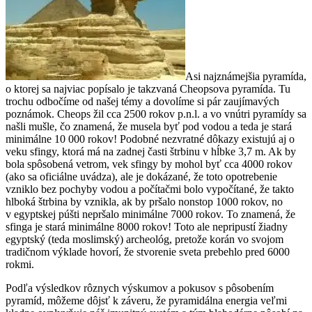
Asi najznámejšia pyramída,
o ktorej sa najviac popísalo je takzvaná Cheopsova pyramída. Tu
trochu odbočíme od našej témy a dovolíme si pár zaujímavých
poznámok. Cheops žil cca 2500 rokov p.n.l. a vo vnútri pyramídy sa
našli mušle, čo znamená, že musela byť pod vodou a teda je stará
minimálne 10 000 rokov! Podobné nezvratné dôkazy existujú aj o
veku sfingy, ktorá má na zadnej časti štrbinu v hĺbke 3,7 m. Ak by
bola spôsobená vetrom, vek sfingy by mohol byť cca 4000 rokov
(ako sa oficiálne uvádza), ale je dokázané, že toto opotrebenie
vzniklo bez pochyby vodou a počítačmi bolo vypočítané, že takto
hlboká štrbina by vznikla, ak by pršalo nonstop 1000 rokov, no
v egyptskej púšti nepršalo minimálne 7000 rokov. To znamená, že
sfinga je stará minimálne 8000 rokov! Toto ale nepripustí žiadny
egyptský (teda moslimský) archeológ, pretože korán vo svojom
tradičnom výklade hovorí, že stvorenie sveta prebehlo pred 6000
rokmi.
Podľa výsledkov rôznych výskumov a pokusov s pôsobením
pyramíd, môžeme dôjsť k záveru, že pyramidálna energia veľmi