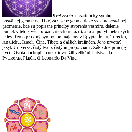
Kvet života
je ezoterický symbol
posvätnej geometrie. Ukrýva v sebe geometrické vzťahy posvätnej
geometrie, kde sú popísané princípy stvorenia vesmíru, delenie
buniek v tele živých organizmoch (mitózu), ako aj pohyb nebeských
telies. Tento prastarý symbol bol nájdený v Egypte, Írsku, Turecku,
Anglicku, Izraeli, Číne, Tibete a ďalších krajinách. Je to prvotný
jazyk Univerza, čistý tvar s čistými proporciami. Základné princípy
kvetu života pochopili a neskôr využili velikáni ľudstva ako
Pytagoras, Platón, či Leonardo Da Vinci.