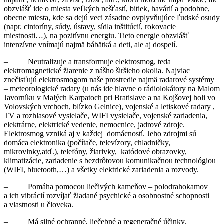
obzvlášť ide o miesta veľkých nešťastí, bitiek, havárií a podobne,
obecne miesta, kde sa dejú veci zásadne ovplyvňujúce ľudské osudy
(napr. cintoríny, súdy, ústavy, sídla inštitúcií, rokovacie
miestnosti…), na pozitívnu energiu. Tieto energie obzvlášť
intenzívne vnímajú najmä bábätká a deti, ale aj dospelí.
– Neutralizuje a transformuje elektrosmog, teda
elektromagnetické žiarenie z nášho širšieho okolia. Najviac
znečisťujú elektrosmogom naše prostredie najmä radarové systémy
– meteorologické radary (u nás ide hlavne o rádiolokátory na Malom
Javorníku v Malých Karpatoch pri Bratislave a na Kojšovej holi vo
Volovských vrchoch, blízko Gelnice), vojenské a letiskové radary ,
TV a rozhlasové vysielače, WIFI vysielače, vojenské zariadenia,
elektrárne, elektrické vedenie, nemocnice, jadrové zdroje.
Elektrosmog vzniká aj v každej domácností. Jeho zdrojmi sú
domáca elektronika (počítače, televízory, chladničky,
mikrovlnky,atď.), telefóny, žiarivky, katódové obrazovky,
klimatizácie, zariadenie s bezdrôtovou komunikačnou technológiou
(WIFI, bluetooth,…) a všetky elektrické zariadenia a rozvody.
– Pomáha pomocou liečivých kameňov – polodrahokamov
a ich vibrácií rozvíjať žiadané psychické a osobnostné schopnosti
a vlastnosti u človeka.
– Má silné ochranné, liečebné a regeneračné účinky.