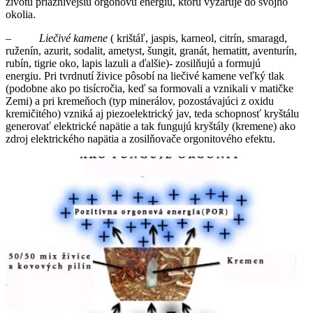
životu priaznivejšiu orgonovú energiu, ktorú vyžaruje do svojho
okolia.
–
Liečivé kamene
( krištáľ, jaspis, karneol, citrín, smaragd,
ruženín, azurit, sodalit, ametyst, šungit, granát, hematitt, aventurín,
rubín, tigrie oko, lapis lazuli a ďalšie)- zosilňujú a formujú
energiu. Pri tvrdnutí živice pôsobí na liečivé kamene veľký tlak
(podobne ako po tisícročia, keď sa formovali a vznikali v matičke
Zemi) a pri kremeňoch (typ minerálov, pozostávajúci z oxidu
kremičitého) vzniká aj piezoelektrický jav, teda schopnosť kryštálu
generovať elektrické napätie a tak fungujú kryštály (kremene) ako
zdroj elektrického napätia a zosilňovače orgonitového efektu.