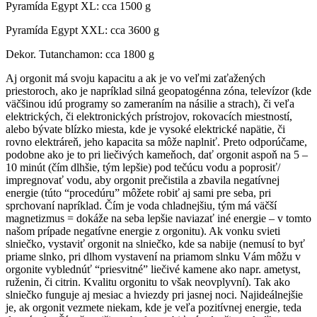
Pyramída Egypt XL: cca 1500 g
Pyramída Egypt XXL: cca 3600 g
Dekor. Tutanchamon: cca 1800 g
Aj orgonit má svoju kapacitu a ak je vo veľmi zaťažených
priestoroch, ako je napríklad silná geopatogénna zóna, televízor (kde
väčšinou idú programy so zameraním na násilie a strach), či veľa
elektrických, či elektronických prístrojov, rokovacích miestností,
alebo bývate blízko miesta, kde je vysoké elektrické napätie, či
rovno elektráreň, jeho kapacita sa môže naplniť. Preto odporúčame,
podobne ako je to pri liečivých kameňoch, dať orgonit aspoň na 5 –
10 minút (čím dlhšie, tým lepšie) pod tečúcu vodu a poprosiť/
impregnovať vodu, aby orgonit prečistila a zbavila negatívnej
energie (túto “procedúru” môžete robiť aj sami pre seba, pri
sprchovaní napríklad. Čím je voda chladnejšiu, tým má väčší
magnetizmus = dokáže na seba lepšie naviazať iné energie – v tomto
našom prípade negatívne energie z orgonitu). Ak vonku svieti
slniečko, vystaviť orgonit na slniečko, kde sa nabije (nemusí to byť
priame slnko, pri dlhom vystavení na priamom slnku Vám môžu v
orgonite vyblednúť “priesvitné” liečivé kamene ako napr. ametyst,
ruženin, či citrin. Kvalitu orgonitu to však neovplyvní). Tak ako
slniečko funguje aj mesiac a hviezdy pri jasnej noci. Najideálnejšie
je, ak orgonit vezmete niekam, kde je veľa pozitívnej energie, teda