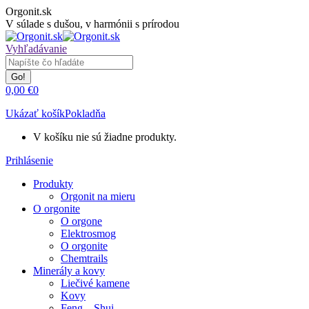
Skip
Orgonit.sk
to
V súlade s dušou, v harmónii s prírodou
content
Search:
Vyhľadávanie
0,00
€
0
Ukázať košík
Pokladňa
V košíku nie sú žiadne produkty.
Prihlásenie
Produkty
Orgonit na mieru
O orgonite
O orgone
Elektrosmog
O orgonite
Chemtrails
Minerály a kovy
Liečivé kamene
Kovy
Feng – Shui