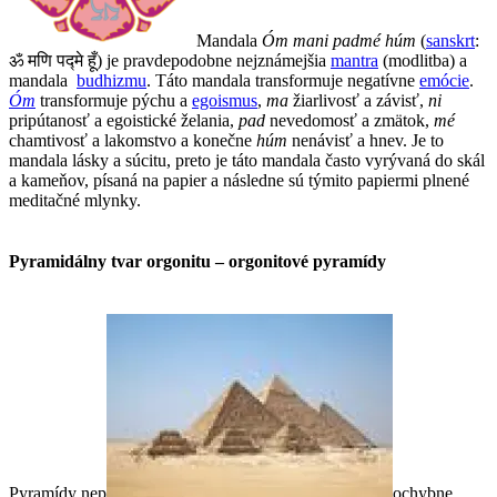
Mandala
Óm mani padmé húm
(
sanskrt
:
ॐ मणि पद्मे हूँ) je pravdepodobne nejznámejšia
mantra
(modlitba) a
mandala
budhizmu
. Táto mandala transformuje negatívne
emócie
.
Óm
transformuje pýchu a
egoismus
,
ma
žiarlivosť a závisť,
ni
pripútanosť a egoistické želania,
pad
nevedomosť a zmätok,
mé
chamtivosť a lakomstvo a konečne
húm
nenávisť a hnev. Je to
mandala lásky a súcitu, preto je táto mandala často vyrývaná do skál
a kameňov, písaná na papier a následne sú týmito papiermi plnené
meditačné mlynky.
Pyramidálny tvar orgonitu – orgonitové pyramídy
Pyramídy nep
ochybne