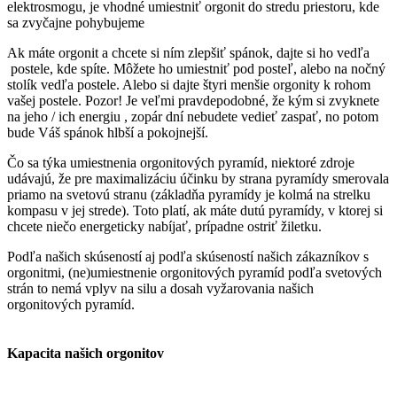
elektrosmogu, je vhodné umiestniť orgonit do stredu priestoru, kde
sa zvyčajne pohybujeme
Ak máte orgonit a chcete si ním zlepšiť spánok, dajte si ho vedľa
postele, kde spíte. Môžete ho umiestniť pod posteľ, alebo na nočný
stolík vedľa postele. Alebo si dajte štyri menšie orgonity k rohom
vašej postele. Pozor! Je veľmi pravdepodobné, že kým si zvyknete
na jeho / ich energiu , zopár dní nebudete vedieť zaspať, no potom
bude Váš spánok hlbší a pokojnejší.
Čo sa týka umiestnenia orgonitových pyramíd, niektoré zdroje
udávajú, že pre maximalizáciu účinku by strana pyramídy smerovala
priamo na svetovú stranu (základňa pyramídy je kolmá na strelku
kompasu v jej strede). Toto platí, ak máte dutú pyramídy, v ktorej si
chcete niečo energeticky nabíjať, prípadne ostriť žiletku.
Podľa našich skúseností aj podľa skúseností našich zákazníkov s
orgonitmi, (ne)umiestnenie orgonitových pyramíd podľa svetových
strán to nemá vplyv na silu a dosah vyžarovania našich
orgonitových pyramíd.
Kapacita našich orgonitov