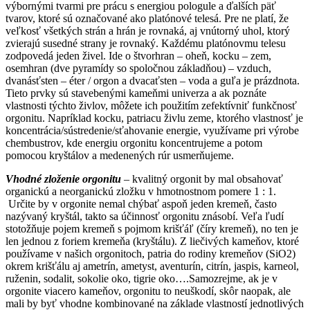
výbornými tvarmi pre prácu s energiou pologule a ďalších päť
tvarov, ktoré sú označované ako platónové telesá. Pre ne platí, že
veľkosť všetkých strán a hrán je rovnaká, aj vnútorný uhol, ktorý
zvierajú susedné strany je rovnaký. Každému platónovmu telesu
zodpovedá jeden živel. Ide o štvorhran – oheň, kocku – zem,
osemhran (dve pyramídy so spoločnou základňou) – vzduch,
dvanásťsten – éter / orgon a dvacaťsten – voda a guľa je prázdnota.
Tieto prvky sú stavebenými kameňmi univerza a ak poznáte
vlastnosti týchto živlov, môžete ich použitím zefektívniť funkčnosť
orgonitu. Napríklad kocku, patriacu živlu zeme, ktorého vlastnosť je
koncentrácia/sústredenie/sťahovanie energie, využívame pri výrobe
chembustrov, kde energiu orgonitu koncentrujeme a potom
pomocou kryštálov a medenených rúr usmerňujeme.
Vhodné zloženie orgonitu
– kvalitný orgonit by mal obsahovať
organickú a neorganickú zložku v hmotnostnom pomere 1 : 1.
Určite by v orgonite nemal chýbať aspoň jeden kremeň, často
nazývaný kryštál, takto sa účinnosť orgonitu znásobí. Veľa ľudí
stotožňuje pojem kremeň s pojmom krišťáľ (číry kremeň), no ten je
len jednou z foriem kremeňa (kryštálu). Z liečivých kameňov, ktoré
používame v našich orgonitoch, patria do rodiny kremeňov (SiO2)
okrem krišťálu aj ametrín, ametyst, aventurín, citrín, jaspis, karneol,
ruženin, sodalit, sokolie oko, tigrie oko….Samozrejme, ak je v
orgonite viacero kameňov, orgonitu to neuškodí, skôr naopak, ale
mali by byť vhodne kombinované na základe vlastností jednotlivých