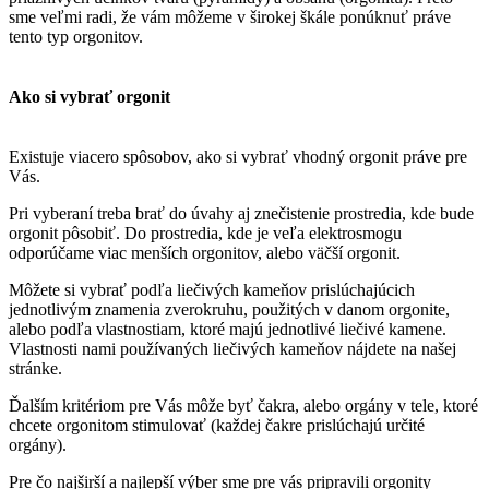
sme veľmi radi, že vám môžeme v širokej škále ponúknuť práve
tento typ orgonitov.
Ako si vybrať orgonit
Existuje viacero spôsobov, ako si vybrať vhodný orgonit práve pre
Vás.
Pri vyberaní treba brať do úvahy aj znečistenie prostredia, kde bude
orgonit pôsobiť. Do prostredia, kde je veľa elektrosmogu
odporúčame viac menších orgonitov, alebo väčší orgonit.
Môžete si vybrať podľa liečivých kameňov prislúchajúcich
jednotlivým znamenia zverokruhu, použitých v danom orgonite,
alebo podľa vlastnostiam, ktoré majú jednotlivé liečivé kamene.
Vlastnosti nami používaných liečivých kameňov nájdete na našej
stránke.
Ďalším kritériom pre Vás môže byť čakra, alebo orgány v tele, ktoré
chcete orgonitom stimulovať (každej čakre prislúchajú určité
orgány).
Pre čo najširší a najlepší výber sme pre vás pripravili orgonity