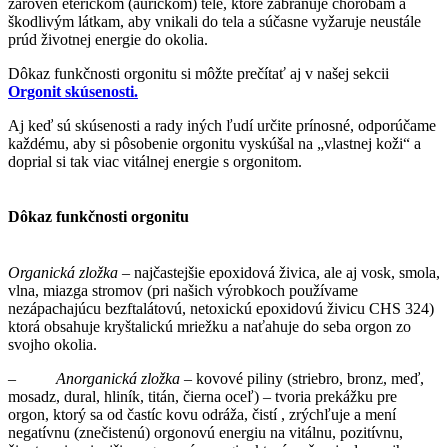
zároveň éterickom (aurickom) tele, ktoré zabraňuje chorobám a
škodlivým látkam, aby vnikali do tela a súčasne vyžaruje neustále
prúd životnej energie do okolia.
Dôkaz funkčnosti orgonitu si môžte prečítať aj v našej sekcii
Orgonit skúsenosti.
Aj keď sú skúsenosti a rady iných ľudí určite prínosné, odporúčame
každému, aby si pôsobenie orgonitu vyskúšal na „vlastnej koži“ a
doprial si tak viac vitálnej energie s orgonitom.
Dôkaz funkčnosti orgonitu
Organická zložka
– najčastejšie epoxidová živica, ale aj vosk, smola,
vlna, miazga stromov (pri našich výrobkoch používame
nezápachajúcu bezftalátovú, netoxickú epoxidovú živicu CHS 324)
ktorá obsahuje kryštalickú mriežku a naťahuje do seba orgon zo
svojho okolia.
–
Anorganická zložka
– kovové piliny (striebro, bronz, meď,
mosadz, dural, hliník, titán, čierna oceľ) – tvoria prekážku pre
orgon, ktorý sa od častíc kovu odráža, čistí , zrýchľuje a mení
negatívnu (znečistenú) orgonovú energiu na vitálnu, pozitívnu,