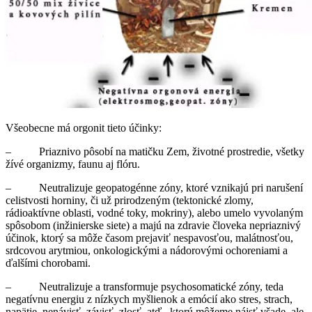
Všeobecne má orgonit tieto účinky:
– Priaznivo pôsobí na matičku Zem, životné prostredie, všetky
žívé organizmy, faunu aj flóru.
– Neutralizuje geopatogénne zóny, ktoré vznikajú pri narušení
celistvosti horniny, či už prirodzeným (tektonické zlomy,
rádioaktívne oblasti, vodné toky, mokriny), alebo umelo vyvolaným
spôsobom (inžinierske siete) a majú na zdravie človeka nepriaznivý
účinok, ktorý sa môže časom prejaviť nespavosťou, malátnosťou,
srdcovou arytmiou, onkologickými a nádorovými ochoreniami a
ďalšími chorobami.
– Neutralizuje a transformuje psychosomatické zóny, teda
negatívnu energiu z nízkych myšlienok a emócií ako stres, strach,
napätie, nenávisť, závisť, zlosť, atď., ktorú môžeme nájsť všade, ale