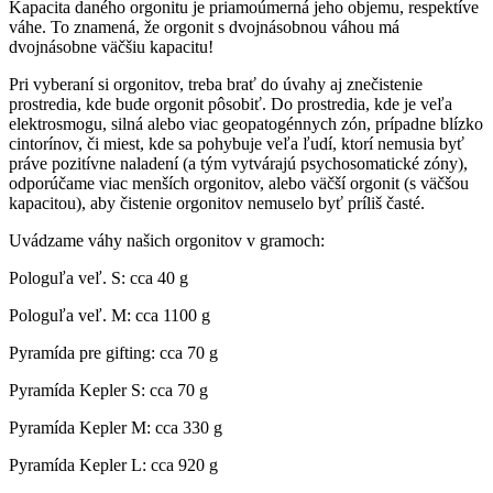
Kapacita daného orgonitu je priamoúmerná jeho objemu, respektíve
váhe. To znamená, že orgonit s dvojnásobnou váhou má
dvojnásobne väčšiu kapacitu!
Pri vyberaní si orgonitov, treba brať do úvahy aj znečistenie
prostredia, kde bude orgonit pôsobiť. Do prostredia, kde je veľa
elektrosmogu, silná alebo viac geopatogénnych zón, prípadne blízko
cintorínov, či miest, kde sa pohybuje veľa ľudí, ktorí nemusia byť
práve pozitívne naladení (a tým vytvárajú psychosomatické zóny),
odporúčame viac menších orgonitov, alebo väčší orgonit (s väčšou
kapacitou), aby čistenie orgonitov nemuselo byť príliš časté.
Uvádzame váhy našich orgonitov v gramoch:
Pologuľa veľ. S: cca 40 g
Pologuľa veľ. M: cca 1100 g
Pyramída pre gifting: cca 70 g
Pyramída Kepler S: cca 70 g
Pyramída Kepler M: cca 330 g
Pyramída Kepler L: cca 920 g