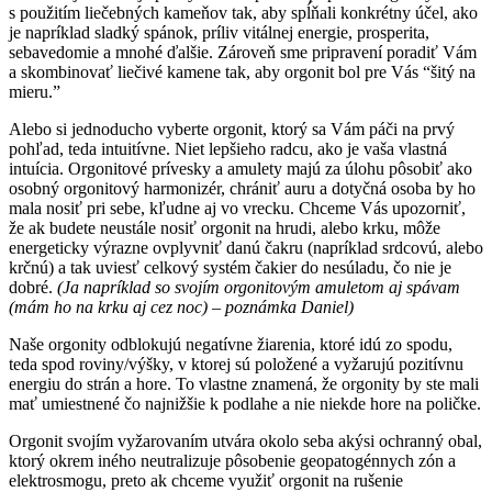
s použitím liečebných kameňov tak, aby spĺňali konkrétny účel, ako
je napríklad sladký spánok, príliv vitálnej energie, prosperita,
sebavedomie a mnohé ďalšie. Zároveň sme pripravení poradiť Vám
a skombinovať liečivé kamene tak, aby orgonit bol pre Vás “šitý na
mieru.”
Alebo si jednoducho vyberte orgonit, ktorý sa Vám páči na prvý
pohľad, teda intuitívne. Niet lepšieho radcu, ako je vaša vlastná
intuícia. Orgonitové prívesky a amulety majú za úlohu pôsobiť ako
osobný orgonitový harmonizér, chrániť auru a dotyčná osoba by ho
mala nosiť pri sebe, kľudne aj vo vrecku. Chceme Vás upozorniť,
že ak budete neustále nosiť orgonit na hrudi, alebo krku, môže
energeticky výrazne ovplyvniť danú čakru (napríklad srdcovú, alebo
krčnú) a tak uviesť celkový systém čakier do nesúladu, čo nie je
dobré.
(Ja napríklad so svojím orgonitovým amuletom aj spávam
(mám ho na krku aj cez noc) – poznámka Daniel)
Naše orgonity odblokujú negatívne žiarenia, ktoré idú zo spodu,
teda spod roviny/výšky, v ktorej sú položené a vyžarujú pozitívnu
energiu do strán a hore. To vlastne znamená, že orgonity by ste mali
mať umiestnené čo najnižšie k podlahe a nie niekde hore na poličke.
Orgonit svojím vyžarovaním utvára okolo seba akýsi ochranný obal,
ktorý okrem iného neutralizuje pôsobenie geopatogénnych zón a
elektrosmogu, preto ak chceme využiť orgonit na rušenie