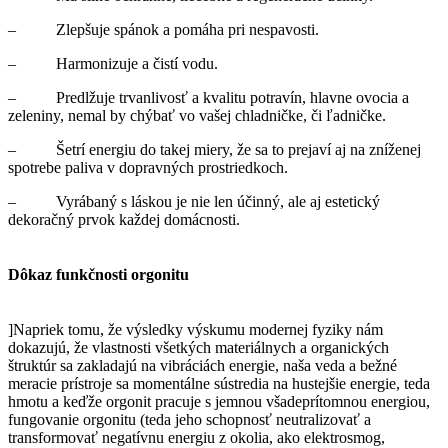
– Zlepšuje spánok a pomáha pri nespavosti.
– Harmonizuje a čistí vodu.
– Predlžuje trvanlivosť a kvalitu potravín, hlavne ovocia a
zeleniny, nemal by chýbať vo vašej chladničke, či ľadničke.
– Šetrí energiu do takej miery, že sa to prejaví aj na zníženej
spotrebe paliva v dopravných prostriedkoch.
– Vyrábaný s láskou je nie len účinný, ale aj estetický
dekoračný prvok každej domácnosti.
Dôkaz funkčnosti orgonitu
]Napriek tomu, že výsledky výskumu modernej fyziky nám
dokazujú, že vlastnosti všetkých materiálnych a organických
štruktúr sa zakladajú na vibráciách energie, naša veda a bežné
meracie prístroje sa momentálne sústredia na hustejšie energie, teda
hmotu a keďže orgonit pracuje s jemnou všadeprítomnou energiou,
fungovanie orgonitu (teda jeho schopnosť neutralizovať a
transformovať negatívnu energiu z okolia, ako elektrosmog,