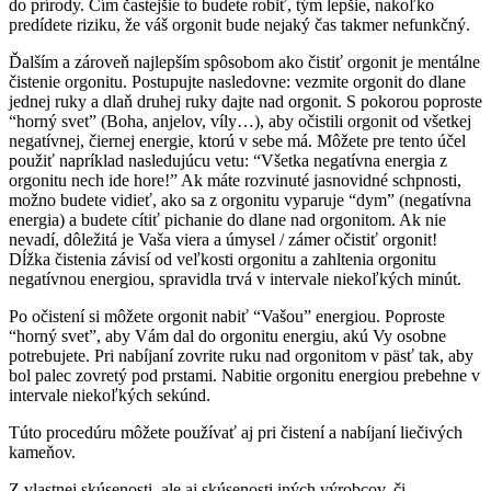
do prírody. Čím častejšie to budete robiť, tým lepšie, nakoľko
predídete riziku, že váš orgonit bude nejaký čas takmer nefunkčný.
Ďalším a zároveň najlepším spôsobom ako čistiť orgonit je mentálne
čistenie orgonitu. Postupujte nasledovne: vezmite orgonit do dlane
jednej ruky a dlaň druhej ruky dajte nad orgonit. S pokorou poproste
“horný svet” (Boha, anjelov, víly…), aby očistili orgonit od všetkej
negatívnej, čiernej energie, ktorú v sebe má. Môžete pre tento účel
použiť napríklad nasledujúcu vetu: “Všetka negatívna energia z
orgonitu nech ide hore!” Ak máte rozvinuté jasnovidné schpnosti,
možno budete vidieť, ako sa z orgonitu vyparuje “dym” (negatívna
energia) a budete cítiť pichanie do dlane nad orgonitom. Ak nie
nevadí, dôležitá je Vaša viera a úmysel / zámer očistiť orgonit!
Dĺžka čistenia závisí od veľkosti orgonitu a zahltenia orgonitu
negatívnou energiou, spravidla trvá v intervale niekoľkých minút.
Po očistení si môžete orgonit nabiť “Vašou” energiou. Poproste
“horný svet”, aby Vám dal do orgonitu energiu, akú Vy osobne
potrebujete. Pri nabíjaní zovrite ruku nad orgonitom v päsť tak, aby
bol palec zovretý pod prstami. Nabitie orgonitu energiou prebehne v
intervale niekoľkých sekúnd.
Túto procedúru môžete používať aj pri čistení a nabíjaní liečivých
kameňov.
Z vlastnej skúsenosti, ale aj skúsenosti iných výrobcov, či