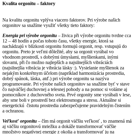
Kvalita orgonitu – faktory
Na kvalitu orgonitu vplýva viacero faktorov. Pri výrobe našich
orgonitov sa snažíme využiť všetky tieto faktory:
Energia pri výrobe orgonitu
– živica při výrobe orgonitu tvrdne cca
12 – 48 hodín a počas tohoto času, všetky energie, ktorá sa
nachádzajú v blízkosti orgonitu formujú orgonit, resp. vstupujú do
orgonitu. Preto je veľmi dôležité, aby sa orgonit vyrábal vo
vhodnom prostredí, s dobrými úmyslami, myšlienkami, inými
slovami, při čo možno najlepších a najsilnejších vibráciách
(najsilnejšia vibrácia je vibrácia lásky :). Vysielanie myšlienok za
nejakým konkrétnym účelom (napríklad harmonizácia prostredia,
dobrý spánok, láska, atď.) pri výrobe orgonitu sa nazýva
programovanie. Pri výrobe našich orgonitov sa snažíme byť v stave
čo najväčšej duchovnej a telesnej pohody a na pomoc si voláme aj
pomocníkov z duchovného sveta. Prvé orgonity sme vyrábali v lese,
aby sme boli v prostredí bez elektrosmogu a stresu. Aktuálne si
energetickú čistotu prostredia zabezpečujeme pravidelným čistením
a ochranou.
Veľkosť orgonitu
– čím má orgonit väčšiu veľkosť , to znamená má
aj väčšiu orgonitovú mriežku a dokáže transformovať väčšie
množstvo negatívnej energie z okolia a transformovať ju na