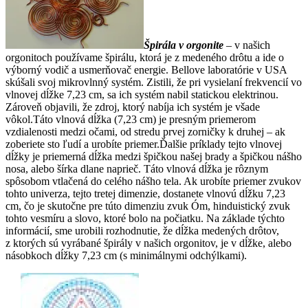
Špirála v orgonite
– v našich
orgonitoch používame špirálu, ktorá je z medeného drôtu a ide o
výborný vodič a usmerňovač energie. Bellove laboratórie v USA
skúšali svoj mikrovlnný systém. Zistili, že pri vysielaní frekvencií vo
vlnovej dĺžke 7,23 cm, sa ich systém nabil statickou elektrinou.
Zároveň objavili, že zdroj, ktorý nabíja ich systém je všade
vôkol.Táto vlnová dĺžka (7,23 cm) je presným priemerom
vzdialenosti medzi očami, od stredu prvej zorničky k druhej – ak
zoberiete sto ľudí a urobíte priemer.Ďalšie príklady tejto vlnovej
dĺžky je priemerná dĺžka medzi špičkou našej brady a špičkou nášho
nosa, alebo šírka dlane naprieč. Táto vlnová dĺžka je rôznym
spôsobom vtlačená do celého nášho tela. Ak urobíte priemer zvukov
tohto univerza, tejto tretej dimenzie, dostanete vlnovú dĺžku 7,23
cm, čo je skutočne pre túto dimenziu zvuk Óm, hinduistický zvuk
tohto vesmíru a slovo, ktoré bolo na počiatku. Na základe týchto
informácií, sme urobili rozhodnutie, že dĺžka medených drôtov,
z ktorých sú vyrábané špirály v našich orgonitov, je v dĺžke, alebo
násobkoch dĺžky 7,23 cm (s minimálnymi odchýlkami).