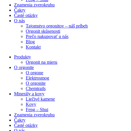
Znamenia zverokruhu
Čakry
Časté otázky
O nás
Tajomstvo orgonitov – náš príbeh
Orgonit skúsenosti
Prečo nakupovať u nás
Blog
Kontakt
Produkty
Orgonit na mieru
O orgonite
O orgone
Elektrosmog
O orgonite
Chemtrails
Minerály a kovy
Liečivé kamene
Kovy
Feng – Shui
Znamenia zverokruhu
Čakry
Časté otázky
O nás