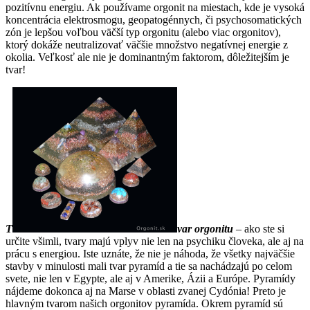
pozitívnu energiu. Ak používame orgonit na miestach, kde je vysoká
koncentrácia elektrosmogu, geopatogénnych, či psychosomatických
zón je lepšou voľbou väčší typ orgonitu (alebo viac orgonitov),
ktorý dokáže neutralizovať väčšie množstvo negatívnej energie z
okolia. Veľkosť ale nie je dominantným faktorom, dôležitejším je
tvar!
T
var orgonitu
– ako ste si
určite všimli, tvary majú vplyv nie len na psychiku človeka, ale aj na
prácu s energiou. Iste uznáte, že nie je náhoda, že všetky najväčšie
stavby v minulosti mali tvar pyramíd a tie sa nachádzajú po celom
svete, nie len v Egypte, ale aj v Amerike, Ázii a Európe. Pyramídy
nájdeme dokonca aj na Marse v oblasti zvanej Cydónia! Preto je
hlavným tvarom našich orgonitov pyramída. Okrem pyramíd sú