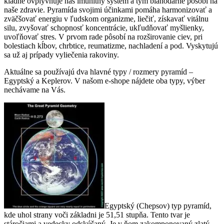
kladne ovplyvňuje náš imunitný systém a tým blahodárne pôsobí na
naše zdravie. Pyramída svojimi účinkami pomáha harmonizovať a
zväčšovať energiu v ľudskom organizme, liečiť, získavať vitálnu
silu, zvyšovať schopnosť koncentrácie, ukľudňovať myšlienky,
uvoľňovať stres. V prvom rade pôsobí na rozširovanie ciev, pri
bolestiach kĺbov, chrbtice, reumatizme, nachladení a pod. Vyskytujú
sa už aj prípady vyliečenia rakoviny.
Aktuálne sa používajú dva hlavné typy / rozmery pyramíd –
Egyptský a Keplerov. V našom e-shope nájdete oba typy, výber
nechávame na Vás.
Egyptský (Chepsov) typ pyramíd,
kde uhol strany voči základni je 51,51 stupňa. Tento tvar je
stáročiami a vedecky odskúšaný. Je v ňom zakomponovaný zlatý