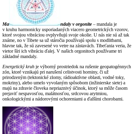
Ma
ndaly v orgonite
– mandala je
v kruhu harmonicky usporiadaných viacero geometrických vzorov,
ktoré svojou vibráciou ovplyvňujú svoje okolie. U nás nie sú až tak
známe, no v Tibete sa už stáročia používajú spolu s modlitbami,
hlavne tak, že sú zavesené vo vetre na zástavách. Tibeťania veria, že
vietor šíri ich vibráciu ďalej. V našich orgonitoch používame tri
základné mandaly.
Energetický kruh
je výborný prostriedok na rušenie geopatogénnych
zón, ktoré vznikajú pri narušení celistvosti horniny, či už
prirodzeným (tektonické zlomy, rádioaktívne oblasti, vodné toky,
mokriny), alebo umelo vyvolaným spôsobom (inžinierske siete) a
majú na zdravie človeka nepriaznivý účinok, ktorý sa môže časom
prejaviť nespavosťou, malátnosťou, srdcovou arytmiou,
onkologickými a nádorovými ochoreniami a ďalšími chorobami.