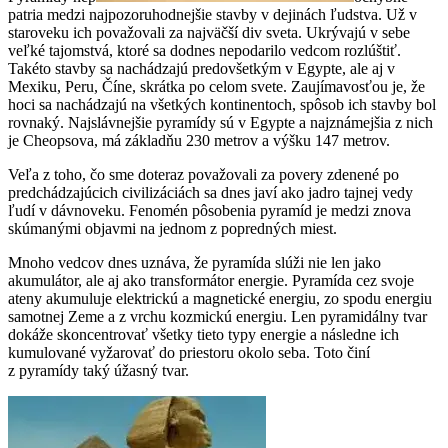
patria medzi najpozoruhodnejšie stavby v dejinách ľudstva. Už v
staroveku ich považovali za najväčší div sveta. Ukrývajú v sebe
veľké tajomstvá, ktoré sa dodnes nepodarilo vedcom rozlúštiť.
Takéto stavby sa nachádzajú predovšetkým v Egypte, ale aj v
Mexiku, Peru, Číne, skrátka po celom svete. Zaujímavosťou je, že
hoci sa nachádzajú na všetkých kontinentoch, spôsob ich stavby bol
rovnaký. Najslávnejšie pyramídy sú v Egypte a najznámejšia z nich
je Cheopsova, má základňu 230 metrov a výšku 147 metrov.
Veľa z toho, čo sme doteraz považovali za povery zdenené po
predchádzajúcich civilizáciách sa dnes javí ako jadro tajnej vedy
ľudí v dávnoveku. Fenomén pôsobenia pyramíd je medzi znova
skúmanými objavmi na jednom z popredných miest.
Mnoho vedcov dnes uznáva, že pyramída slúži nie len jako
akumulátor, ale aj ako transformátor energie. Pyramída cez svoje
ateny akumuluje elektrickú a magnetické energiu, zo spodu energiu
samotnej Zeme a z vrchu kozmickú energiu. Len pyramidálny tvar
dokáže skoncentrovať všetky tieto typy energie a následne ich
kumulované vyžarovať do priestoru okolo seba. Toto činí
z pyramídy taký úžasný tvar.