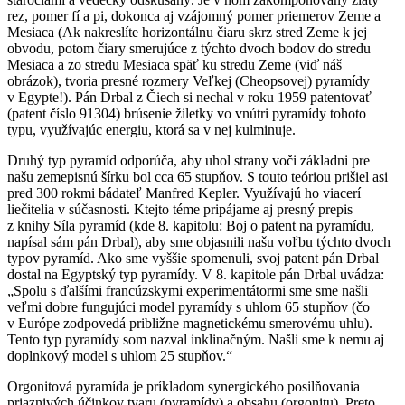
rez, pomer fí a pi, dokonca aj vzájomný pomer priemerov Zeme a
Mesiaca (Ak nakreslíte horizontálnu čiaru skrz stred Zeme k jej
obvodu, potom čiary smerujúce z týchto dvoch bodov do stredu
Mesiaca a zo stredu Mesiaca späť ku stredu Zeme (viď náš
obrázok), tvoria presné rozmery Veľkej (Cheopsovej) pyramídy
v Egypte!). Pán Drbal z Čiech si nechal v roku 1959 patentovať
(patent číslo 91304) brúsenie žiletky vo vnútri pyramídy tohoto
typu, využívajúc energiu, ktorá sa v nej kulminuje.
Druhý typ pyramíd odporúča, aby uhol strany voči základni pre
našu zemepisnú šírku bol cca 65 stupňov. S touto teóriou prišiel asi
pred 300 rokmi bádateľ Manfred Kepler. Využívajú ho viacerí
liečitelia v súčasnosti. Ktejto téme pripájame aj presný prepis
z knihy Síla pyramíd (kde 8. kapitolu: Boj o patent na pyramídu,
napísal sám pán Drbal), aby sme objasnili našu voľbu týchto dvoch
typov pyramíd. Ako sme vyššie spomenuli, svoj patent pán Drbal
dostal na Egyptský typ pyramídy. V 8. kapitole pán Drbal uvádza:
„Spolu s ďalšími francúzskymi experimentátormi sme sme našli
veľmi dobre fungujúci model pyramídy s uhlom 65 stupňov (čo
v Európe zodpovedá približne magnetickému smerovému uhlu).
Tento typ pyramídy som nazval inklinačným. Našli sme k nemu aj
doplnkový model s uhlom 25 stupňov.“
Orgonitová pyramída je príkladom synergického posilňovania
priaznivých účinkov tvaru (pyramídy) a obsahu (orgonitu). Preto