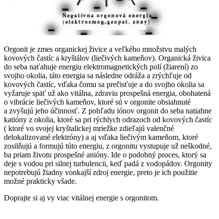
Orgonit je zmes organickej živice a veľkého množstvu malých
kovových častíc a kryštálov (liečivých kameňov). Organická živica
do seba naťahuje energiu elektromagnetických polí (žiarení) zo
svojho okolia, táto energia sa následne odráža a zrýchľuje od
kovových častíc, vďaka čomu sa prečisťuje a do svojho okolia sa
vyžaruje späť už ako vitálna, zdraviu prospešná energia, obohatená
o vibrácie liečivých kameňov, ktoré sú v orgonite obsiahnuté
a zvyšujú jeho účinnosť. Z pohľadu iónov orgonit do seba natiahne
katióny z okolia, ktoré sa pri rýchlych odrazoch od kovových častíc
( ktoré vo svojej kryštalickej mriežke zdieľajú valenčné
delokalizované elektróny) a aj vďaka liečivým kameňom, ktoré
zosilňujú a formujú túto energiu, z orgonitu vystupuje už neškodné,
ba priam životu prospešné anióny. Ide o podobný proces, ktorý sa
deje s vodou pri silnej turbulencii, keď padá z vodopádov. Orgonity
nepotrebujú žiadny vonkajší zdroj energie, preto je ich použitie
možné prakticky všade.
Doprajte si aj vy viac vitálnej energie s orgonitom.